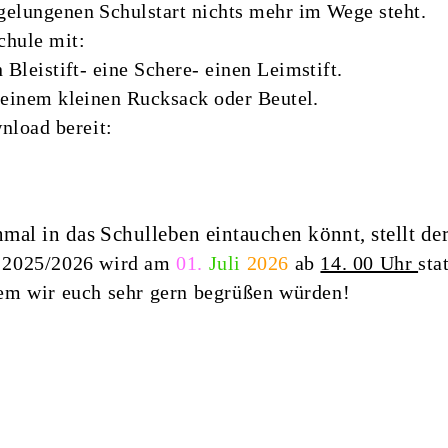
gelungenen Schulstart nichts mehr im Wege steht.
chule mit:
 Bleistift
- eine Schere
- einen Leimstift.
n einem kleinen Rucksack oder Beutel.
wnload
bereit:
nmal in das Schulleben eintauchen könnt, stellt de
r 2025/2026 wird am
01.
Juli
2026
ab
14. 00 Uhr
sta
hem wir euch sehr gern begrüßen würden!